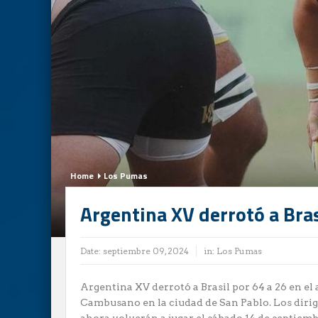
Home
Los Pumas
Argentina XV derrotó a Bras
Date:
septiembre 09, 2024
in:
Los Pumas
Argentina XV derrotó a Brasil por 64 a 26 en e
Cambusano en la ciudad de San Pablo. Los dirig