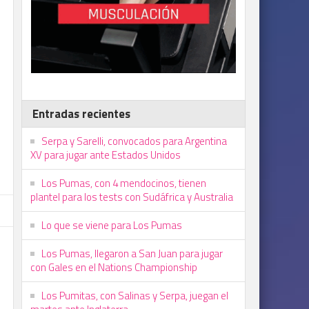
Entradas recientes
Serpa y Sarelli, convocados para Argentina
XV para jugar ante Estados Unidos
Los Pumas, con 4 mendocinos, tienen
plantel para los tests con Sudáfrica y Australia
Lo que se viene para Los Pumas
Los Pumas, llegaron a San Juan para jugar
con Gales en el Nations Championship
Los Pumitas, con Salinas y Serpa, juegan el