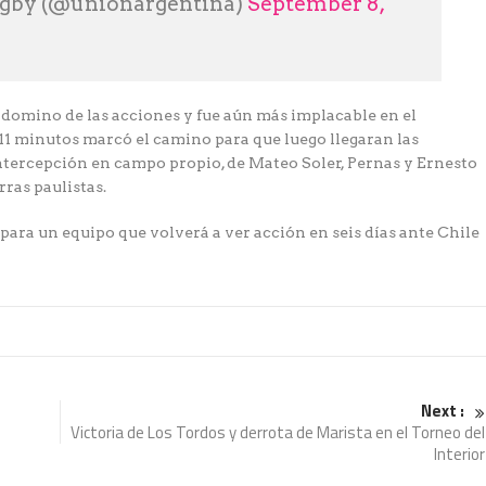
ugby (@unionargentina)
September 8,
domino de las acciones y fue aún más implacable en el
 11 minutos marcó el camino para que luego llegaran las
ntercepción en campo propio, de Mateo Soler, Pernas y Ernesto
rras paulistas.
ra un equipo que volverá a ver acción en seis días ante Chile
Next :
Victoria de Los Tordos y derrota de Marista en el Torneo del
Interior