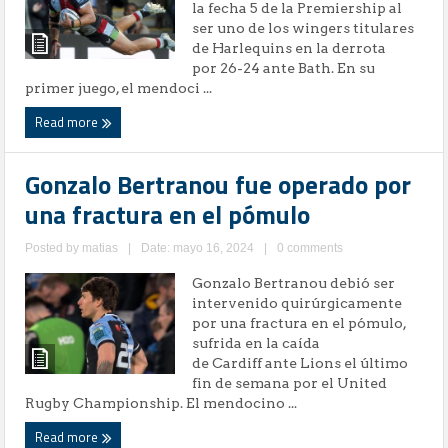
la fecha 5 de la Premiership al
ser uno de los wingers titulares
de Harlequins en la derrota
por 26-24 ante Bath. En su
primer juego, el mendoci ...
Read more
Gonzalo Bertranou fue operado por
una fractura en el pómulo
Posted by
matias
|
Date: mayo 16, 2024
|
0 comments
Gonzalo Bertranou debió ser
intervenido quirúrgicamente
por una fractura en el pómulo,
sufrida en la caída
de Cardiff ante Lions el último
fin de semana por el United
Rugby Championship. El mendocino ...
Read more