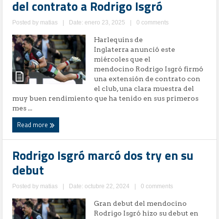
del contrato a Rodrigo Isgró
Posted by
matias
|
Date: enero 23, 2025
|
0 comments
Harlequins de
Inglaterra anunció este
miércoles que el
mendocino Rodrigo Isgró firmó
una extensión de contrato con
el club, una clara muestra del
muy buen rendimiento que ha tenido en sus primeros
mes ...
Read more
Rodrigo Isgró marcó dos try en su
debut
Posted by
matias
|
Date: octubre 22, 2024
|
0 comments
Gran debut del mendocino
Rodrigo Isgró hizo su debut en