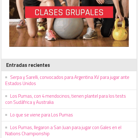
Entradas recientes
Serpa y Sarelli, convocados para Argentina XV para jugar ante
Estados Unidos
Los Pumas, con 4 mendocinos, tienen plantel para los tests
con Sudáfrica y Australia
Lo que se viene para Los Pumas
Los Pumas, llegaron a San Juan para jugar con Gales en el
Nations Championship