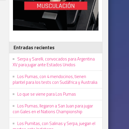
Entradas recientes
Serpa y Sarelli, convocados para Argentina
XV para jugar ante Estados Unidos
Los Pumas, con 4 mendocinos, tienen
plantel para los tests con Sudáfrica y Australia
Lo que se viene para Los Pumas
Los Pumas, llegaron a San Juan para jugar
con Gales en el Nations Championship
Los Pumitas, con Salinas y Serpa, juegan el