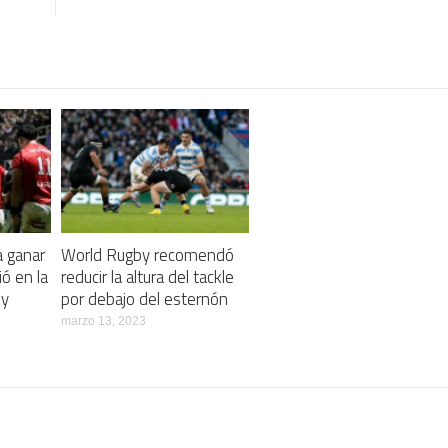
a ganar
World Rugby recomendó
ó en la
reducir la altura del tackle
by
por debajo del esternón
marzo 13, 2023