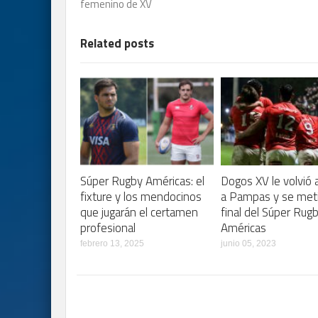
femenino de XV
Related posts
Súper Rugby Américas: el
Dogos XV le volvió 
fixture y los mendocinos
a Pampas y se meti
que jugarán el certamen
final del Súper Rug
profesional
Américas
febrero 13, 2025
junio 05, 2023