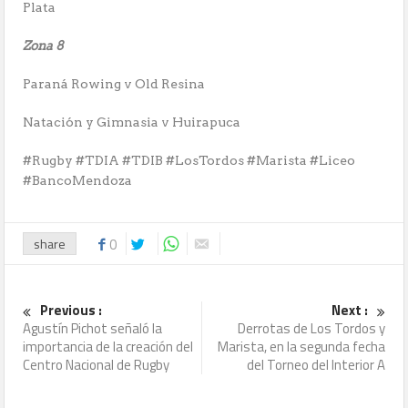
Plata
Zona 8
Paraná Rowing v Old Resina
Natación y Gimnasia v Huirapuca
#Rugby #TDIA #TDIB #LosTordos #Marista #Liceo
#BancoMendoza
share
0
Previous :
Next :
Agustín Pichot señaló la
Derrotas de Los Tordos y
importancia de la creación del
Marista, en la segunda fecha
Centro Nacional de Rugby
del Torneo del Interior A