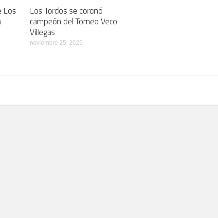
e Los
Los Tordos se coronó
a
campeón del Torneo Veco
Villegas
noviembre 25, 2025