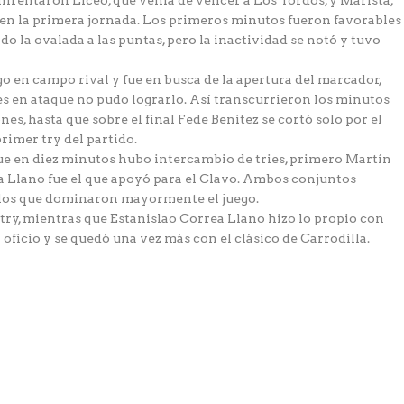
nfrentaron Liceo, que venía de vencer a Los Tordos, y Marista,
 en la primera jornada. Los primeros minutos fueron favorables
o la ovalada a las puntas, pero la inactividad se notó y tuvo
go en campo rival y fue en busca de la apertura del marcador,
s en ataque no pudo lograrlo. Así transcurrieron los minutos
s, hasta que sobre el final Fede Benítez se cortó solo por el
primer try del partido.
ue en diez minutos hubo intercambio de tries, primero Martín
a Llano fue el que apoyó para el Clavo. Ambos conjuntos
s los que dominaron mayormente el juego.
ry, mientras que Estanislao Correa Llano hizo lo propio con
 oficio y se quedó una vez más con el clásico de Carrodilla.