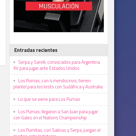
Entradas recientes
Serpa y Sarelli, convocados para Argentina
XV para jugar ante Estados Unidos
Los Pumas, con 4 mendocinos, tienen
plantel para los tests con Sudáfrica y Australia
Lo que se viene para Los Pumas
Los Pumas, llegaron a San Juan para jugar
con Gales en el Nations Championship
Los Pumitas, con Salinas y Serpa, juegan el