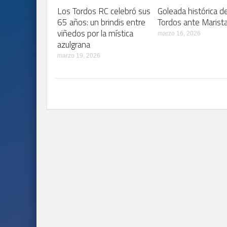
Los Tordos RC celebró sus
Goleada histórica d
65 años: un brindis entre
Tordos ante Marist
viñedos por la mística
marzo 16, 2026
azulgrana
marzo 19, 2026