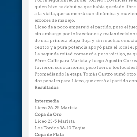
Por la segunda fecha del Torneo Provincial se e
quien hizo su debut ya que había quedado libre
a la visita, que comenzó con dinámica y moviend
errores de manejo.
Liceo de a poco emparejó el partido, puso el jue
sin embargo por infracciones y malas decisione
de una primera etapa floja y sin muchas emocione
centro y a pura potencia apoyó para el local el 
La segunda mitad comenzó a puro vértigo, ya q
Pérez Caffe para Marista y luego Agustín Corre
tuvieron sus ocasiones, pero fueron los locale
Promediando la etapa Tomás Castro sumó otro t
dos penales para Liceo, que cerró el partido con
Resultados
Intermedia
Liceo 26-25 Marista
Copa de Oro
Liceo 23-5 Marista
Los Tordos 36-10 Teqüe
Copa de Plata