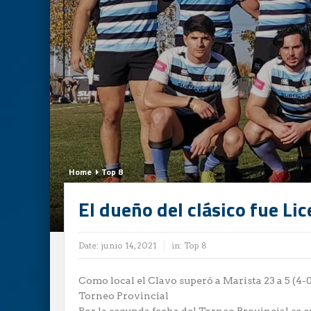
Home
Top 8
El dueño del clásico fue Lic
Date:
junio 14, 2021
in:
Top 8
Como local el Clavo superó a Marista 23 a 5 (4-0
Torneo Provincial