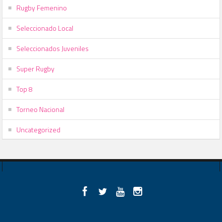
Rugby Femenino
Seleccionado Local
Seleccionados Juveniles
Super Rugby
Top 8
Torneo Nacional
Uncategorized