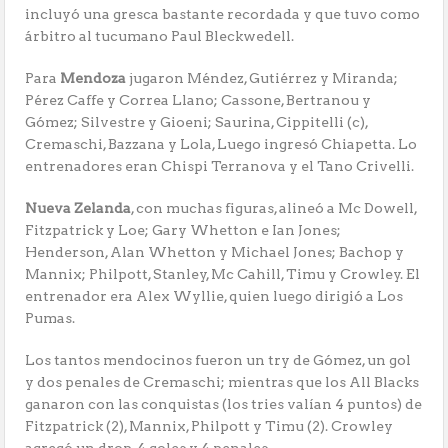
incluyó una gresca bastante recordada y que tuvo como
árbitro al tucumano Paul Bleckwedell.
Para
Mendoza
jugaron Méndez, Gutiérrez y Miranda;
Pérez Caffe y Correa Llano; Cassone, Bertranou y
Gómez; Silvestre y Gioeni; Saurina, Cippitelli (c),
Cremaschi, Bazzana y Lola, Luego ingresó Chiapetta. Lo
entrenadores eran Chispi Terranova y el Tano Crivelli.
Nueva Zelanda
, con muchas figuras, alineó a Mc Dowell,
Fitzpatrick y Loe; Gary Whetton e Ian Jones;
Henderson, Alan Whetton y Michael Jones; Bachop y
Mannix; Philpott, Stanley, Mc Cahill, Timu y Crowley. El
entrenador era Alex Wyllie, quien luego dirigió a Los
Pumas.
Los tantos mendocinos fueron un try de Gómez, un gol
y dos penales de Cremaschi; mientras que los All Blacks
ganaron con las conquistas (los tries valían 4 puntos) de
Fitzpatrick (2), Mannix, Philpott y Timu (2). Crowley