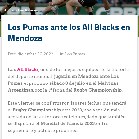
Home
Los Pumas
Los Pumas ante los All Blacks en
Mendoza
Date:
diciembre 30, 2022
in:
Los Pumas
Los
All Blacks
, uno de los mejores equipos de la historia
del deporte mundial,
jugarán en Mendoza ante Los
Pumas
, el próximo
sábado 8 de julio en el Malvinas
Argentinas
, por la 1ª fecha del
Rugby Championship
.
Este viernes se confirmaron las tres fechas que tendrá
el
Rugby Championship
este 2023, una versión más
acotada de las anteriores ediciones, dado que también
se disputará el
Mundial de Francia 2023
, entre
septiembre y octubre próximos.