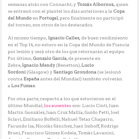
semanas atrás con Connacht, y
Tomás Albornoz,
quien
se entrenó con el plantel los días anteriores a la
Copa
del Mundo
en
Portugal
, pero finalmente no participó
del torneo, son otros de los destacados.
Al mismo tiempo,
Ignacio Calles,
de buen rendimiento
en el Top 14, no estuvo en la Copa del Mundo de Francia
por lesión y será otro de los que retornarán al equipo.
Por último,
Gonzalo García
, de presente en
Zebre,
Ignacio Mendy
(Benetton),
Lucio
Sordoni
(Glasgow) y
Santiago Grondona
(se lesionó
contra
España
antes del Mundial) también volverán
a
Los Pumas
.
Por otra parte, respecto a los que estuvieron en el
último Mundial,
los ausentes
son: Lucio Cinti, Juan
Martín González, Juan Cruz Mallía, Guido Petti, Joel
Sclavi, Emiliano Boffelli, Nahuel Tetaz Chaparro,
Facundo Isa, Nicolás Sánchez, Juan Imhoff, Rodrigo
Bruni, Francisco Gómez Kodela, Tomás Lavanini,