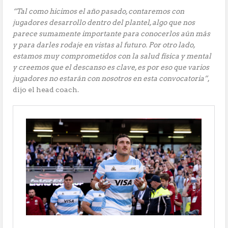
“Tal como hicimos el año pasado, contaremos con
jugadores desarrollo dentro del plantel, algo que nos
parece sumamente importante para conocerlos aún más
y para darles rodaje en vistas al futuro. Por otro lado,
estamos muy comprometidos con la salud física y mental
y creemos que el descanso es clave, es por eso que varios
jugadores no estarán con nosotros en esta convocatoria”
,
dijo el head coach.