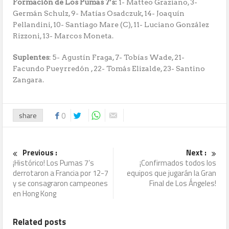
Formación de Los Pumas 7’s:
1- Matteo Graziano, 3-
Germán Schulz, 9- Matías Osadczuk, 14- Joaquín
Pellandini, 10- Santiago Mare (C), 11- Luciano González
Rizzoni, 13- Marcos Moneta.
Suplentes
: 5- Agustín Fraga, 7- Tobías Wade, 21-
Facundo Pueyrredón , 22- Tomás Elizalde, 23- Santino
Zangara.
share
0
Previous :
Next :
¡Histórico! Los Pumas 7’s
¡Confirmados todos los
derrotaron a Francia por 12-7
equipos que jugarán la Gran
y se consagraron campeones
Final de Los Ángeles!
en Hong Kong
Related posts