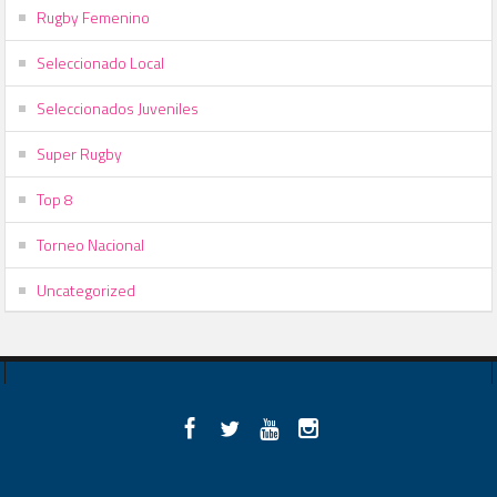
Rugby Femenino
Seleccionado Local
Seleccionados Juveniles
Super Rugby
Top 8
Torneo Nacional
Uncategorized