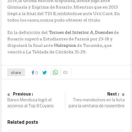
2019, la última edición disputada, donde jugó ante
Gimnasia y Esgrima de Rosario. Mientras que en 2013
llegó a la final del TDI B, midiéndose ante Urú Curé. En
todos los casos, nunca pudo obtener el título.
En la definición del
Torneo del Interior A
,
Duendes
de
Rosario superó a Estudiantes de Paraná por 23-18 y
disputará la final ante
Huirapuca
de Tucumán, que
venció a La Tablada de Córdoba 31-29.
share
0
Previous :
Next :
Banco Mendoza logró el
Tres mendocinos en la lista
ascenso al Top 8 Cuyano
para la ventana de noviembre
Related posts