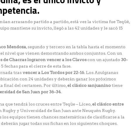
mpetencia.
núan arrasando partido a partido, está vez la victima fue Teqüé,
quipo mantiene su invicto, llegó a las 42 unidades y le sacó 15
anco Mendoza
, segundo y tercero en la tabla hasta el momento
 del nivel que vienen demostrando ambos conjuntos. Con un
os de Chacras lograron vencer a los Clavos
con un ajustado
30-
5 fechas para el cierre de esta fase.
ornada tras
vencer a Los Tordos por 22-16
. Los Azulgranas
 ubicación con 24 unidades y deberán ganar los próximos
a final del certamen. Por último,
el clásico sanjuanino
tiene
ersidad de San Juan por 36-34
.
cha que tendrá los cruces entre Teqüe – Liceo,
el clásico entre
n Rugby y Universidad de San Juan ante Neuquén Rugby.
s los equipos tienen chances matemáticas de clasificarse a la
 deberán jugar todas sus fichas en los siguientes choques.