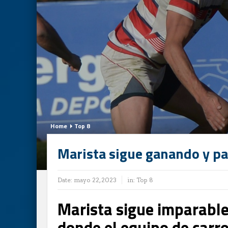
Home
Top 8
Marista sigue ganando y p
Date:
mayo 22, 2023
in:
Top 8
Marista sigue imparable
donde el equipo de carrod