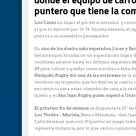
puntero que tiene la co
Los Curas
no bajan el pie del acelerador y conti
al que lo derrotó por 31-19. De esta manera, el e
puntos a su inmediato perseguidor.
En
uno de los duelos más esperados, Liceo y B
del arranque, brindaron un espectáculo digno
resultado abierto hasta los últimos segundos,
l
29
para volver a quedar como escoltas a falta de 
Neuquén Rugby dio una de las sorpresas
de la j
tuvieron un tropezón que los dejó en la cuarta
encuentros para estar cómodos de cara a la rect
dueño y es
San Juan Rugby, quien superó a Univ
El próximo fin de semana
se disputará la 10° fe
Los Tordos – Marista
, Banco Mendoza – San Jua
Cabe destacar que, con 25 puntos en juego, todo
siguiente instancia, por lo que varios conjuntos