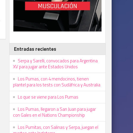
Entradas recientes
Serpa y Sarelli, convocados para Argentina
XV para jugar ante Estados Unidos
Los Pumas, con 4 mendocinos, tienen
plantel para los tests con Sudáfrica y Australia
Lo que se viene para Los Pumas
Los Pumas, llegaron a San Juan para jugar
con Gales en el Nations Championship
Los Pumitas, con Salinas y Serpa, juegan el