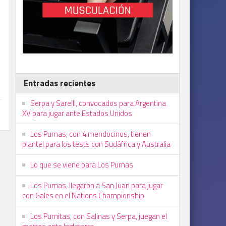
Entradas recientes
Serpa y Sarelli, convocados para Argentina
XV para jugar ante Estados Unidos
Los Pumas, con 4 mendocinos, tienen
plantel para los tests con Sudáfrica y Australia
Lo que se viene para Los Pumas
Los Pumas, llegaron a San Juan para jugar
con Gales en el Nations Championship
Los Pumitas, con Salinas y Serpa, juegan el