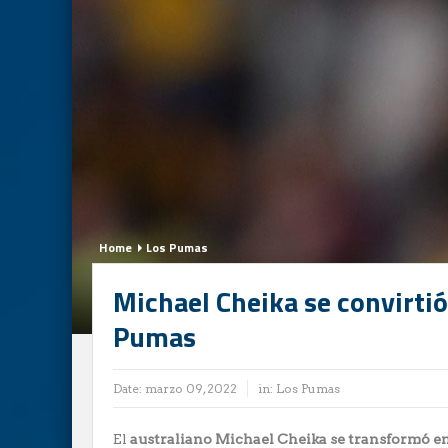
Home
Los Pumas
Michael Cheika se convirti
Pumas
Date:
marzo 09, 2022
in:
Los Pumas
El
australiano Michael Cheika se transformó en