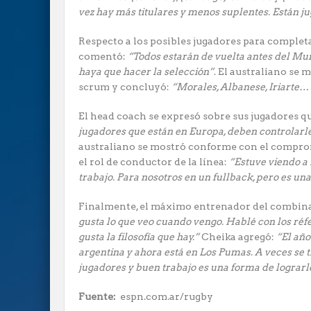
vez hay más titulares y menos suplentes. Están j
Respecto a los posibles jugadores para completar
comentó:
“Todos estarán de vuelta antes del Mun
haya que hacer la selección”
. El australiano se
scrum y concluyó:
“Morales, Albanese, Iriarte…
El head coach se expresó sobre sus jugadores qu
jugadores que están en Europa, deben controlarl
australiano se mostró conforme con el comprom
el rol de conductor de la línea:
“Estuve viendo a 
trabajo. Para nosotros en un fullback, pero es una
Finalmente, el máximo entrenador del combinad
gusta lo que veo cuando vengo. Hablé con los réf
gusta la filosofía que hay.”
Cheika agregó:
“El año
argentina y ahora está en Los Pumas. A veces se t
jugadores y buen trabajo es una forma de lograrlo
Fuente:
espn.com.ar/rugby