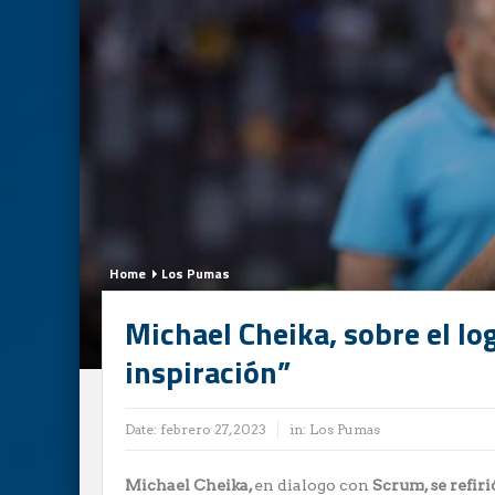
Home
Los Pumas
Michael Cheika, sobre el lo
inspiración”
Date:
febrero 27, 2023
in:
Los Pumas
Michael Cheika,
en dialogo con
Scrum, se refiri