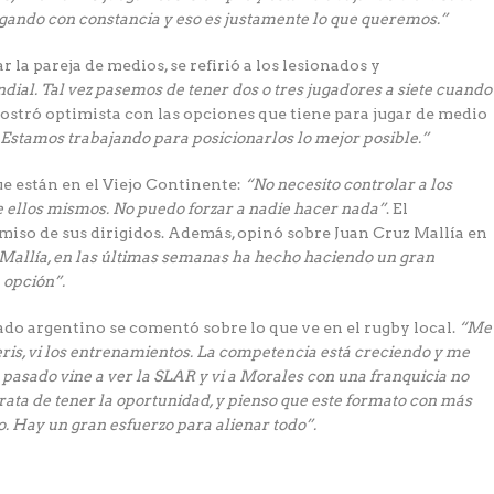
ugando con constancia y eso es justamente lo que queremos.”
 la pareja de medios, se refirió a los lesionados y
dial. Tal vez pasemos de tener dos o tres jugadores a siete cuando
 mostró optimista con las opciones que tiene para jugar de medio
 Estamos trabajando para posicionarlos lo mejor posible.”
e están en el Viejo Continente:
“No necesito controlar a los
e ellos mismos. No puedo forzar a nadie hacer nada”
. El
iso de sus dirigidos. Además, opinó sobre Juan Cruz Mallía en
Mallía, en las últimas semanas ha hecho haciendo un gran
 opción”.
o argentino se comentó sobre lo que ve en el rugby local.
“Me
eris, vi los entrenamientos. La competencia está creciendo y me
 pasado vine a ver la SLAR y vi a Morales con una franquicia no
rata de tener la oportunidad, y pienso que este formato con más
. Hay un gran esfuerzo para alienar todo”.