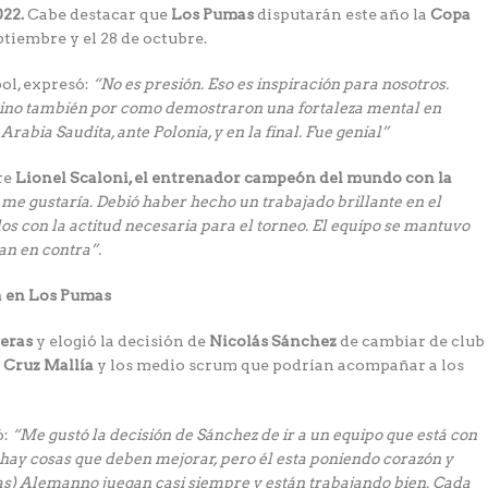
022.
Cabe destacar que
Los Pumas
disputarán este año la
Copa
eptiembre y el 28 de octubre.
bol, expresó:
“No es presión. Eso es inspiración para nosotros.
, sino también por como demostraron una fortaleza mental en
Arabia Saudita, ante Polonia, y en la final. Fue genial”
re
Lionel Scaloni, el entrenador campeón del mundo con la
me gustaría. Debió haber hecho un trabajado brillante en el
s con la actitud necesaria para el torneo. El equipo se mantuvo
an en contra”.
ra en Los Pumas
eras
y elogió la decisión de
Nicolás Sánchez
de cambiar de club
 Cruz Mallía
y los medio scrum que podrían acompañar a los
ó:
“Me gustó la decisión de Sánchez de ir a un equipo que está con
a hay cosas que deben mejorar, pero él esta poniendo corazón y
ías) Alemanno juegan casi siempre y están trabajando bien. Cada