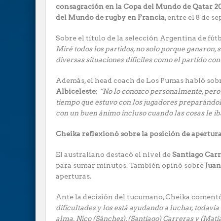
consagración en la Copa del Mundo de Qatar 2
del Mundo de rugby en Francia
, entre el 8 de s
Sobre el título de la selección Argentina de fút
Miré todos los partidos, no solo porque ganaron
diversas situaciones difíciles como el partido con 
Además, el head coach de Los Pumas habló sob
Albiceleste
:
“No lo conozco personalmente, pero 
tiempo que estuvo con los jugadores preparándolo
con un buen ánimo incluso cuando las cosas le ib
Cheika reflexionó sobre la posición de apertu
El australiano destacó el nivel de
Santiago Carr
para sumar minutos. También opinó sobre
Juan
aperturas.
Ante la decisión del tucumano, Cheika coment
dificultades y los está ayudando a luchar, todaví
alma. Nico (Sánchez), (Santiago) Carreras y (Mat