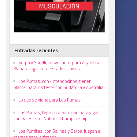
Entradas recientes
Serpa y Sarelli, convocados para Argentina
XV para jugar ante Estados Unidos
Los Pumas, con 4 mendocinos, tienen
plantel para los tests con Sudáfrica y Australia
Lo que se viene para Los Pumas
Los Pumas, llegaron a San Juan para jugar
con Gales en el Nations Championship
Los Pumitas, con Salinas y Serpa, juegan el