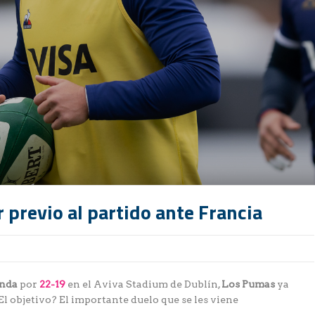
 previo al partido ante Francia
anda
por
22-19
en el Aviva Stadium de Dublín,
Los Pumas
ya
El objetivo? El importante duelo que se les viene