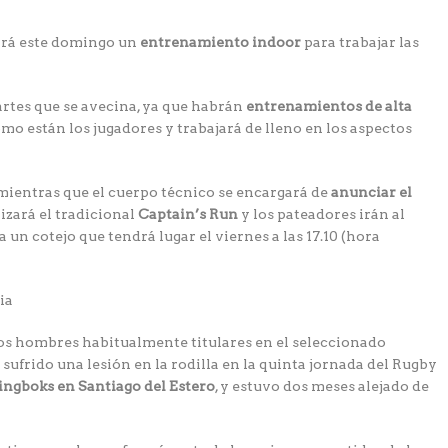
ará este domingo un
entrenamiento indoor
para trabajar las
artes que se avecina, ya que habrán
entrenamientos de alta
mo están los jugadores y trabajará de lleno en los aspectos
 mientras que el cuerpo técnico se encargará de
anunciar el
lizará el tradicional
Captain’s Run
y los pateadores irán al
 un cotejo que tendrá lugar el viernes a las 17.10 (hora
ia
dos hombres habitualmente titulares en el seleccionado
a sufrido una lesión en la rodilla en la quinta jornada del Rugby
ingboks en Santiago del Estero
, y estuvo dos meses alejado de