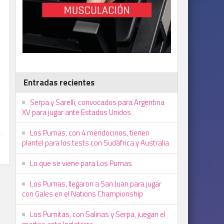
Entradas recientes
Serpa y Sarelli, convocados para Argentina
XV para jugar ante Estados Unidos
Los Pumas, con 4 mendocinos, tienen
plantel para los tests con Sudáfrica y Australia
Lo que se viene para Los Pumas
Los Pumas, llegaron a San Juan para jugar
con Gales en el Nations Championship
Los Pumitas, con Salinas y Serpa, juegan el