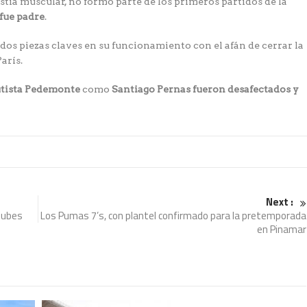
estia muscular, no formó parte de los primeros partidos de la
fue padre
.
 dos piezas claves en su funcionamiento con el afán de cerrar la
arís.
tista Pedemonte
como
Santiago Pernas
fueron
desafectados y
Next :
lubes
Los Pumas 7’s, con plantel confirmado para la pretemporada
en Pinamar