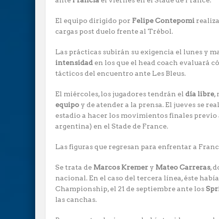
ante
Francia
el viernes en el Stade de France.
El equipo dirigido por
Felipe Contepomi
realiz
cargas post duelo frente al Trébol.
Las prácticas subirán su exigencia el lunes y m
intensidad
en los que el head coach evaluará có
tácticos del encuentro ante Les Bleus.
El miércoles, los jugadores tendrán el
día libre
,
equipo
y de atender a la prensa. El jueves se rea
estadio a hacer los movimientos finales previo a
argentina) en el Stade de France.
Las figuras que regresan para enfrentar a Franc
Se trata de
Marcos Kremer
y
Mateo Carreras
, 
nacional. En el caso del tercera línea, éste habí
Championship, el 21 de septiembre ante los
Spr
las canchas.