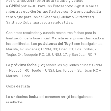
Por último,
UNSJ
retornó al triunfo y venció
a
CPBM
por 14-10. Para los
Patos
apoyó Agustín Sales
mientras que Gerónimo Pastore sumó tres penales. En
tanto que para los de Chacras, Luciano Gutiérrez y
Santiago Roby marcaron sendos tries.
Con estos resultados y cuando restan tres fechas para la
finalización de la fase inicial,
Marista
es el primer clasificado a
las semifinales. Las
posiciones del Top 8
son las siguientes:
Marista, 47 unidades; CPBM, 33; Liceo, 31; Los Tordos, 29;
Teqüé, 24; Neuquén RC, 19; UNSJ, 17; y San Juan RC, 7.
La
próxima fecha
(12ª)
tendrá los siguientes cruces: CPBM
– Neuquén RC, Teqûé – UNSJ, Los Tordos – San Juan RC y
Marista – Liceo.
Copa de Plata
La
undécima
fecha
del certamen arrojó los siguientes
resultados: