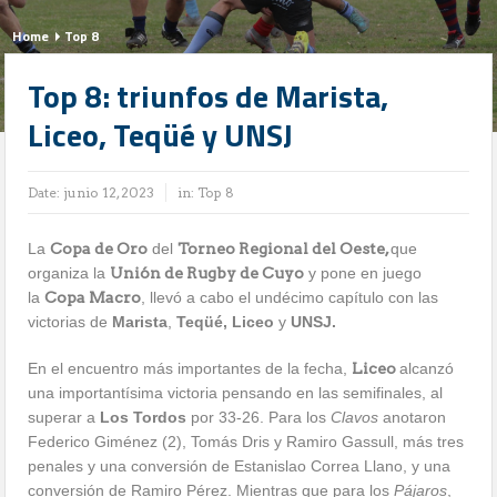
Home
Top 8
Top 8: triunfos de Marista,
Liceo, Teqüé y UNSJ
Date:
junio 12, 2023
in:
Top 8
La
Copa de Oro
del
Torneo Regional del Oeste,
que
organiza la
Unión de Rugby de Cuyo
y pone en juego
la
Copa Macro
, llevó a cabo el undécimo capítulo con las
victorias de
Marista
,
Teqüé, Liceo
y
UNSJ.
En el encuentro más importantes de la fecha,
Liceo
alcanzó
una importantísima victoria pensando en las semifinales, al
superar a
Los Tordos
por 33-26. Para los
Clavos
anotaron
Federico Giménez (2), Tomás Dris y Ramiro Gassull, más tres
penales y una conversión de Estanislao Correa Llano, y una
conversión de Ramiro Pérez. Mientras que para los
Pájaros
,