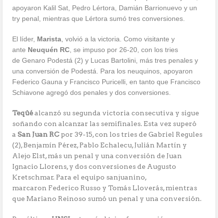
apoyaron Kalil Sat, Pedro Lértora, Damián Barrionuevo y un
try penal, mientras que Lértora sumó tres conversiones.
El líder,
Marista
,
volvió a la victoria. Como visitante y
ante
Neuquén RC
, se impuso por 26-20, con los tries
de Genaro Podestá (2) y Lucas Bartolini, más tres penales y
una conversión de Podestá. Para los neuquinos, apoyaron
Federico Gauna y Francisco Puricelli, en tanto que Francisco
Schiavone agregó dos penales y dos conversiones.
Teqûé
alcanzó su segunda victoria consecutiva y sigue
soñando con alcanzar las semifinales. Esta vez superó
a
San Juan RC
por 39-15, con los tries de Gabriel Regules
(2), Benjamín Pérez, Pablo Echalecu, Julián Martín y
Alejo Elst, más un penal y una conversión de Juan
Ignacio Llorens, y dos conversiones de Augusto
Kretschmar. Para el equipo sanjuanino,
marcaron Federico Russo y Tomás Lloverás, mientras
que Mariano Reinoso sumó un penal y una conversión.