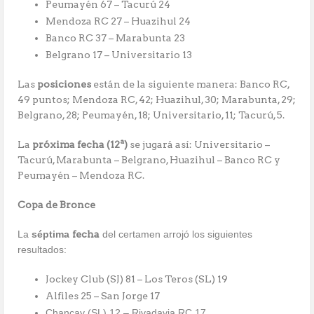
Peumayén 67 – Tacurú 24
Mendoza RC 27 – Huazihul 24
Banco RC 37 – Marabunta 23
Belgrano 17 – Universitario 13
Las
posiciones
están de la siguiente manera: Banco RC,
49 puntos; Mendoza RC, 42; Huazihul, 30; Marabunta, 29;
Belgrano, 28; Peumayén, 18; Universitario, 11; Tacurú, 5.
La
próxima fecha (12ª)
se jugará así: Universitario –
Tacurú, Marabunta – Belgrano, Huazihul – Banco RC y
Peumayén – Mendoza RC.
Copa de Bronce
La
séptima
fecha
del certamen arrojó los siguientes
resultados:
Jockey Club (SJ) 81 – Los Teros (SL) 19
Alfiles 25 – San Jorge 17
Chancay (SL) 12 – Rivadavia RC 17