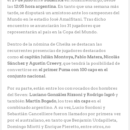
el
29 de julio
ante
Sudáfrica
en Johannesburgo, desde
las
12:05 hora argentina
. En tanto que una semana más
tarde, se disputará un amistoso ante los campeones del
Mundo en le estadio José Amalfitani. Tras dicho
encuentro se anunciarán los 31 jugadores que
representarán al país en la Copa del Mundo.
Dentro de la nómina de Cheika se destacan las
recurrentes presencias de jugadores destacados
como
el capitán Julián Montoya, Pablo Matera, Nicolás
Sánchez y Agustín Creevy
, que tendrá la posibilidad de
convertirse en
el primer Puma con 100 caps en el
conjunto nacional
.
Por su parte, están entre los convocados dos hombres
del Seven:
Luciano González Rizzoni y Rodrigo Isgró
y
también
Martín Bogado
, los tres
sin caps
en el
combinado argentino. A su vez, Lucio Sordoni y
Sebastián Cancelliere fueron llamados por primera vez
por el australiano, en tanto que Benjamín Urdapilleta,
Domingo Miotti y Enrique Pieretto, entre otros, no