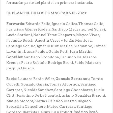
formarán parte del plantel en primera instancia.
EL PLANTEL DE LOS PUMAS PARA EL 2023:
Forwards:
Eduardo Bello, Ignacio Calles, Thomas Gallo,
Francisco Gómez Kodela, Santiago Medrano, Joel Sclavi,
Lucio Sordoni, Nahuel Tetaz Chaparro, Mayco Vivas,
Facundo Bosch, Agustín Creevy, Julián Montoya,
Santiago Socino, Ignacio Ruiz, Matías Alemanno, Tomás
Lavanini, Lucas Paulos, Guido Petti,
Juan Martín
González
, Santiago Grondona, Facundo Isa, Marcos
Kremer, Pedro Rubiolo, Rodrigo Bruni, Pablo Matera y
Joaquín Oviedo.
Backs:
Lautaro Bazán Vélez,
Gonzalo Bertranou
, Tomás
Cubelli, Gonzalo García, Tomás Albornoz, Santiago
Carreras, Nicolás Sánchez, Santiago Chocobares, Lucio
Cinti, Jerónimo De La Fuente, Luciano González Rizzoni,
Matías Moroni, Matías Orlando, Martín Bogado,
Sebastián Cancelliere, Mateo Carreras, Santiago
Cordero, Bautista Delguy, Juan Imhoff,
Rodrigo Isgró
,