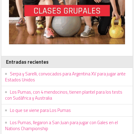
Entradas recientes
Serpa y Sarelli, convocados para Argentina XV para jugar ante
Estados Unidos
Los Pumas, con 4 mendocinos, tienen plantel para los tests
con Sudáfrica y Australia
Lo que se viene para Los Pumas
Los Pumas, llegaron a San Juan para jugar con Gales en el
Nations Championship