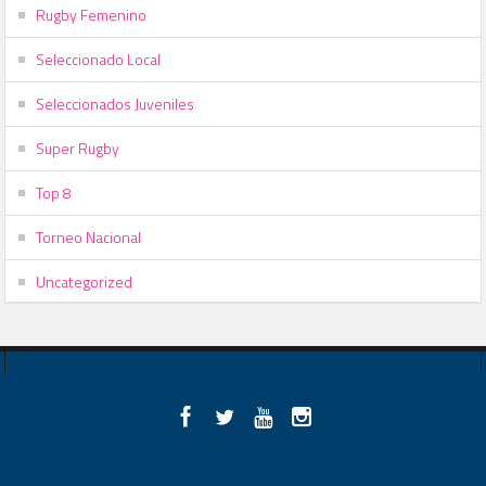
Rugby Femenino
Seleccionado Local
Seleccionados Juveniles
Super Rugby
Top 8
Torneo Nacional
Uncategorized