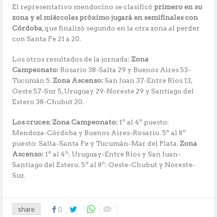
El representativo mendocino se clasificó
primero en su
zona y el miércoles próximo jugará en semifinales con
Córdoba
, que finalizó segundo en la otra zona al perder
con Santa Fe 21 a 20.
Los otros resultados de la jornada:
Zona
Campeonato:
Rosario 38-Salta 29 y Buenos Aires 53-
Tucumán 5.
Zona Ascenso:
San Juan 37-Entre Ríos 13,
Oeste 57-Sur 5, Uruguay 29-Noreste 29 y Santiago del
Estero 38-Chubut 20.
Los cruces: Zona Campeonato:
1º al 4º puesto:
Mendoza-Córdoba y Buenos Aires-Rosario. 5º al 8º
puesto: Salta-Santa Fe y Tucumán-Mar del Plata.
Zona
Ascenso:
1º al 4º: Uruguay-Entre Ríos y San Juan-
Santiago del Estero. 5º al 8º: Oeste-Chubut y Noreste-
Sur.
share
0