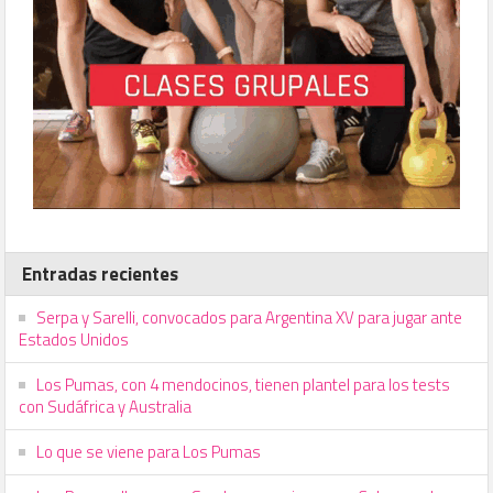
Entradas recientes
Serpa y Sarelli, convocados para Argentina XV para jugar ante
Estados Unidos
Los Pumas, con 4 mendocinos, tienen plantel para los tests
con Sudáfrica y Australia
Lo que se viene para Los Pumas