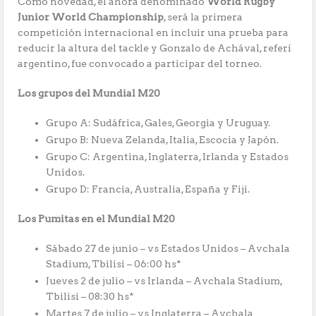
Como novedad, el ahora denominado
World Rugby
Junior World Championship
, será la primera
competición internacional en incluir una prueba para
reducir la altura del tackle y Gonzalo de Achával, referí
argentino, fue convocado a participar del torneo.
Los grupos del Mundial M20
Grupo A: Sudáfrica, Gales, Georgia y Uruguay.
Grupo B: Nueva Zelanda, Italia, Escocia y Japón.
Grupo C: Argentina, Inglaterra, Irlanda y Estados
Unidos.
Grupo D: Francia, Australia, España y Fiji.
Los Pumitas en el Mundial M20
Sábado 27 de junio – vs Estados Unidos – Avchala
Stadium, Tbilisi – 06:00 hs*
Jueves 2 de julio – vs Irlanda – Avchala Stadium,
Tbilisi – 08:30 hs*
Martes 7 de julio – vs Inglaterra – Avchala