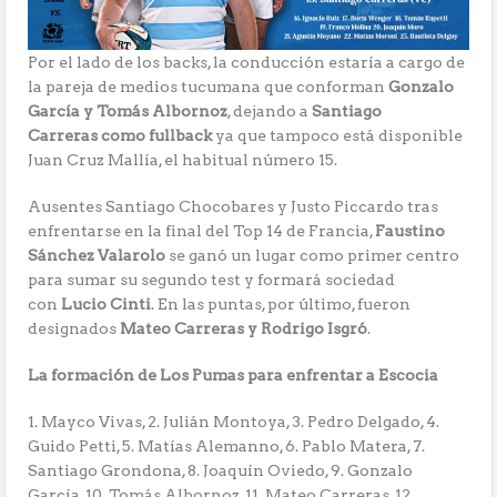
Por el lado de los backs, la conducción estaría a cargo de
la pareja de medios tucumana que conforman
Gonzalo
García y Tomás Albornoz
, dejando a
Santiago
Carreras
como fullback
ya que tampoco está disponible
Juan Cruz Mallía, el habitual número 15.
Ausentes Santiago Chocobares y Justo Piccardo tras
enfrentarse en la final del Top 14 de Francia,
Faustino
Sánchez Valarolo
se ganó un lugar como primer centro
para sumar su segundo test y formará sociedad
con
Lucio Cinti
. En las puntas, por último, fueron
designados
Mateo Carreras y Rodrigo Isgró
.
La formación de Los Pumas para enfrentar a Escocia
1. Mayco Vivas, 2. Julián Montoya, 3. Pedro Delgado, 4.
Guido Petti, 5. Matías Alemanno, 6. Pablo Matera, 7.
Santiago Grondona, 8. Joaquín Oviedo, 9. Gonzalo
García, 10. Tomás Albornoz, 11. Mateo Carreras, 12.