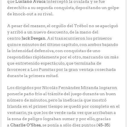
que
Luciano Avaca
interceptó la ovalada y se fue
derechito a su segunda conquista, depositando un golpe
de knock-out a su rival.
A pesar del mazazo, el orgullo del Trébol no se apaciguó
y arribó a un nuevo descuento, de la mano del
centro
Jack Deegan
. Así transcurrieron los primeros
quince minutos del último capítulo, con ambos bajando
la intensidad defensiva, con conquistas de uno
respondidas rápidamente por el otro, marcando un más
que entretenido espectáculo, que terminaba de
favorecer a Los Pumitas por la gran ventaja cosechada
durante la primera mitad.
Los dirigidos por Nicolás Fernández Miranda lograron
ponerle paño frio al trámite del juego durante un buen
número de minutos, pero la ineficacia que mostró
Irlanda en el primer tiempo se quedó por completo en el
vestuario, ya que los de verde cada vez que arribaban a
la zona de peligro lograban sumar y por ello, gracias
a
Charlie O’Shea
, se ponía a sólo diez puntos (
45-35
)