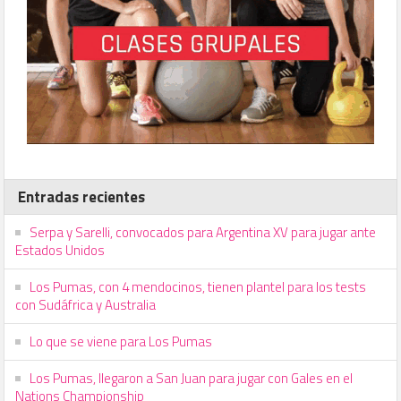
Entradas recientes
Serpa y Sarelli, convocados para Argentina XV para jugar ante
Estados Unidos
Los Pumas, con 4 mendocinos, tienen plantel para los tests
con Sudáfrica y Australia
Lo que se viene para Los Pumas
Los Pumas, llegaron a San Juan para jugar con Gales en el
Nations Championship