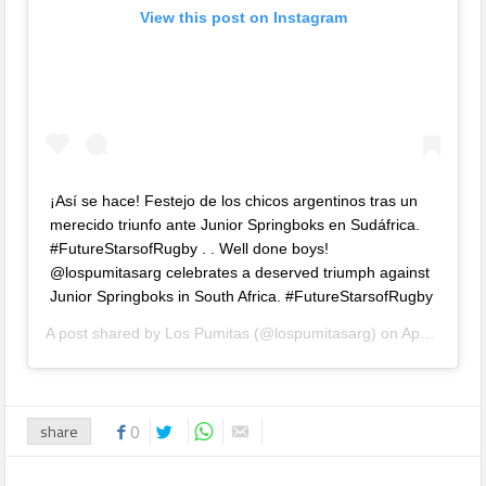
View this post on Instagram
¡Así se hace! Festejo de los chicos argentinos tras un
merecido triunfo ante Junior Springboks en Sudáfrica.
#FutureStarsofRugby . . Well done boys!
@lospumitasarg celebrates a deserved triumph against
Junior Springboks in South Africa. #FutureStarsofRugby
A post shared by
Los Pumitas
(@lospumitasarg) on
Apr 17, 2019 at 10:19am PDT
share
0