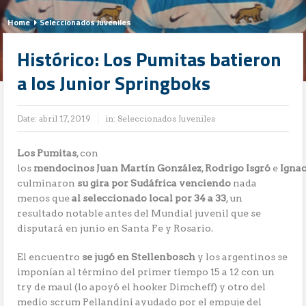
Home
Seleccionados Juveniles
Histórico: Los Pumitas batieron
a los Junior Springboks
Date:
abril 17, 2019
in:
Seleccionados Juveniles
Los Pumitas
, con
los
mendocinos
Juan
Martín
González
,
Rodrigo
Isgró
e
Igna
culminaron
su gira por Sudáfrica
venciendo
nada
menos que
al
seleccionado local por 34 a 33
, un
resultado notable antes del Mundial juvenil que se
disputará en junio en Santa Fe y Rosario.
El encuentro
se jugó en Stellenbosch
y los argentinos se
imponían al término del primer tiempo 15 a 12 con un
try de maul (lo apoyó el hooker Dimcheff) y otro del
medio scrum Pellandini ayudado por el empuje del