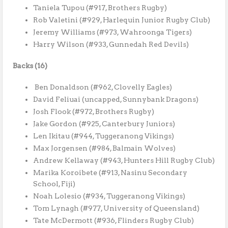
Taniela Tupou (#917, Brothers Rugby)
Rob Valetini (#929, Harlequin Junior Rugby Club)
Jeremy Williams (#973, Wahroonga Tigers)
Harry Wilson (#933, Gunnedah Red Devils)
Backs (16)
Ben Donaldson (#962, Clovelly Eagles)
David Feliuai (uncapped, Sunnybank Dragons)
Josh Flook (#972, Brothers Rugby)
Jake Gordon (#925, Canterbury Juniors)
Len Ikitau (#944, Tuggeranong Vikings)
Max Jorgensen (#984, Balmain Wolves)
Andrew Kellaway (#943, Hunters Hill Rugby Club)
Marika Koroibete (#913, Nasinu Secondary
School, Fiji)
Noah Lolesio (#934, Tuggeranong Vikings)
Tom Lynagh (#977, University of Queensland)
Tate McDermott (#936, Flinders Rugby Club)