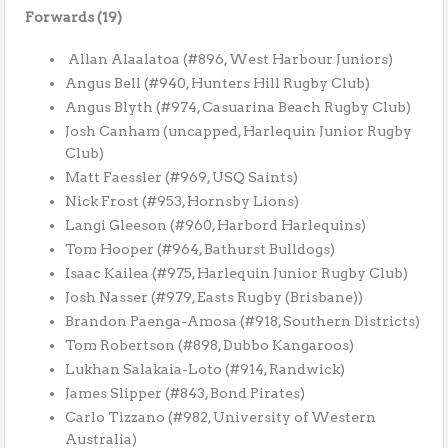
Forwards (19)
Allan Alaalatoa (#896, West Harbour Juniors)
Angus Bell (#940, Hunters Hill Rugby Club)
Angus Blyth (#974, Casuarina Beach Rugby Club)
Josh Canham (uncapped, Harlequin Junior Rugby
Club)
Matt Faessler (#969, USQ Saints)
Nick Frost (#953, Hornsby Lions)
Langi Gleeson (#960, Harbord Harlequins)
Tom Hooper (#964, Bathurst Bulldogs)
Isaac Kailea (#975, Harlequin Junior Rugby Club)
Josh Nasser (#979, Easts Rugby (Brisbane))
Brandon Paenga-Amosa (#918, Southern Districts)
Tom Robertson (#898, Dubbo Kangaroos)
Lukhan Salakaia-Loto (#914, Randwick)
James Slipper (#843, Bond Pirates)
Carlo Tizzano (#982, University of Western
Australia)