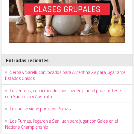
Entradas recientes
Serpa y Sarelli, convocados para Argentina XV para jugar ante
Estados Unidos
Los Pumas, con 4 mendocinos, tienen plantel para los tests
con Sudáfrica y Australia
Lo que se viene para Los Pumas
Los Pumas, llegaron a San Juan para jugar con Gales en el
Nations Championship