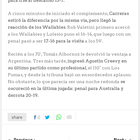
para irse al descanso 13-7.
A cinco minutos de iniciado el complemento,
Carreras
estiró la diferencia por la misma vía, pero llegó la
reacción de los Wallabies
. Rob Valetini primero acercó
a los Wallabies y Lolesio puso el 16-14, que luego con un
penal pasó a ser
17-16 para la visita
a los 59′.
Recién a los 70′, Tomás Albornoz le devolvió la ventaja a
Argentina. Tres más tarde,
ingresó Agustín Creevy en
su último partido como profesional
, el 110° con Los
Pumas, y desde la tribuna bajó un ensordecedor aplauso.
No obstante, lo que parecía ser una noche redonda
se
oscureció en la última jugada: penal para Australia y
derrota 20-19.
share
0
Previous :
Next :