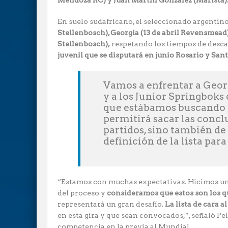
Mendoza RC) y Juan Martín González (Marista)
En suelo sudafricano, el seleccionado argentin
Stellenbosch), Georgia (13 de abril Revensmead) 
Stellenbosch),
respetando los tiempos de desca
juvenil que se disputará en junio Rosario y Sant
Vamos a enfrentar a Geor
y a los Junior Springboks
que estábamos buscando e
permitirá sacar las concl
partidos, sino también de 
definición de la lista par
“Estamos con muchas expectativas. Hicimos un 
del proceso y
consideramos que estos son los q
representará un gran desafío.
La lista de cara 
en esta gira y que sean convocados,”, señaló Pe
competencia en la previa al Mundial.