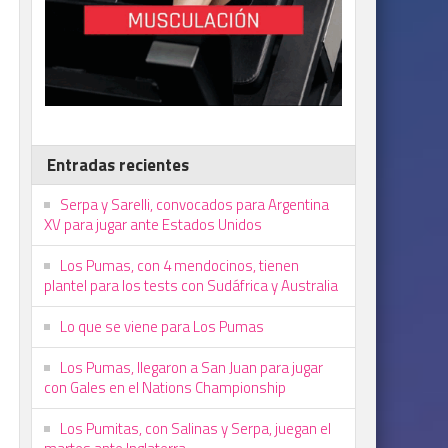
Entradas recientes
Serpa y Sarelli, convocados para Argentina
XV para jugar ante Estados Unidos
Los Pumas, con 4 mendocinos, tienen
plantel para los tests con Sudáfrica y Australia
Lo que se viene para Los Pumas
Los Pumas, llegaron a San Juan para jugar
con Gales en el Nations Championship
Los Pumitas, con Salinas y Serpa, juegan el