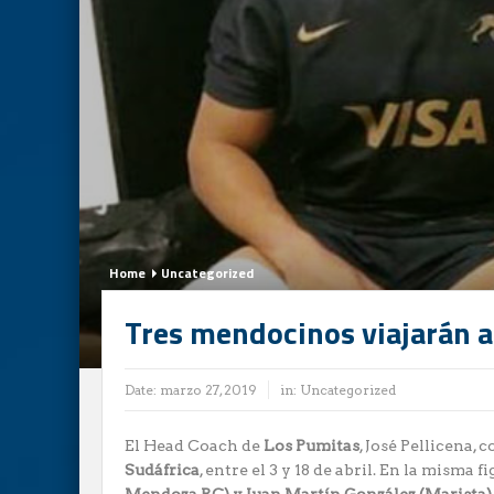
Home
Uncategorized
Tres mendocinos viajarán a
Date:
marzo 27, 2019
in:
Uncategorized
El Head Coach de
Los Pumitas
, José Pellicena,
Sudáfrica
, entre el 3 y 18 de abril. En la misma f