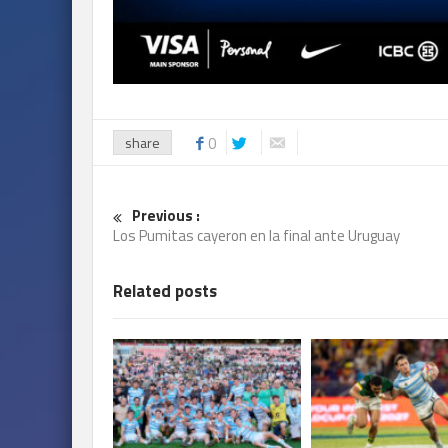
share
0
Previous :
Los Pumitas cayeron en la final ante Uruguay
Related posts