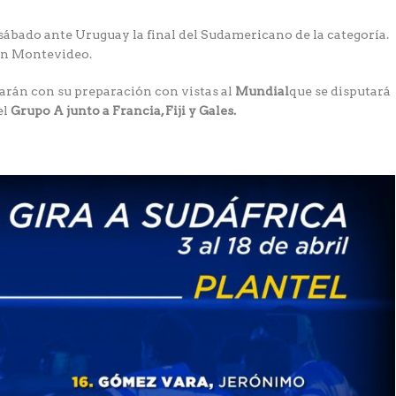
sábado ante Uruguay la final del Sudamericano de la categoría.
 en Montevideo.
uarán con su preparación con vistas al
Mundial
que se disputará
el
Grupo A ju
nto a Francia, Fiji y Gales.