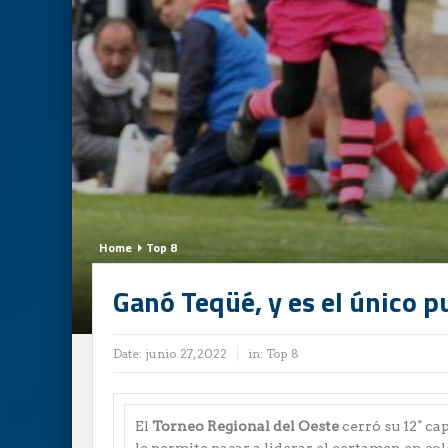
Home
Top 8
Ganó Teqüé, y es el único p
Date:
junio 27, 2022
in:
Top 8
El
Torneo Regional del Oeste
cerró su 12° ca