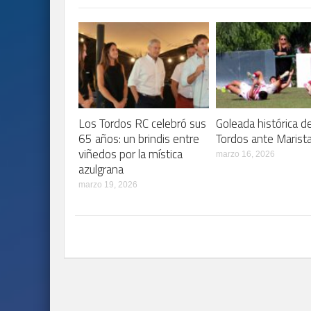
Los Tordos RC celebró sus
Goleada histórica d
65 años: un brindis entre
Tordos ante Marist
viñedos por la mística
marzo 16, 2026
azulgrana
marzo 19, 2026