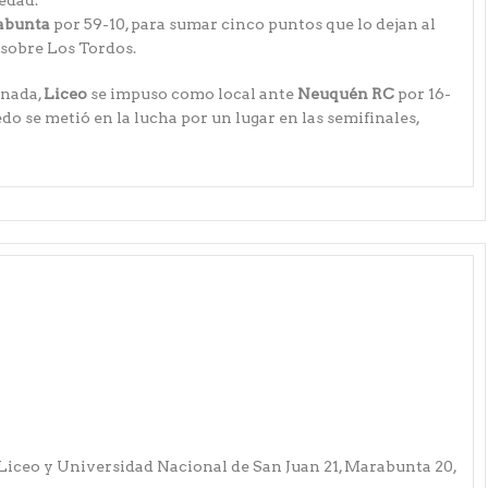
ledad.
abunta
por 59-10, para sumar cinco puntos que lo dejan al
 sobre Los Tordos.
rnada,
Liceo
se impuso como local ante
Neuquén RC
por 16-
edo se metió en la lucha por un lugar en las semifinales,
 Liceo y Universidad Nacional de San Juan 21, Marabunta 20,