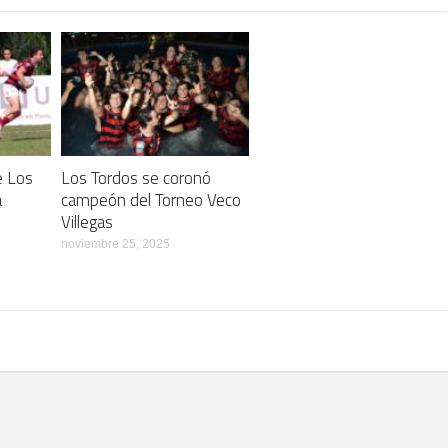
e Los
Los Tordos se coronó
a
campeón del Torneo Veco
Villegas
noviembre 25, 2025