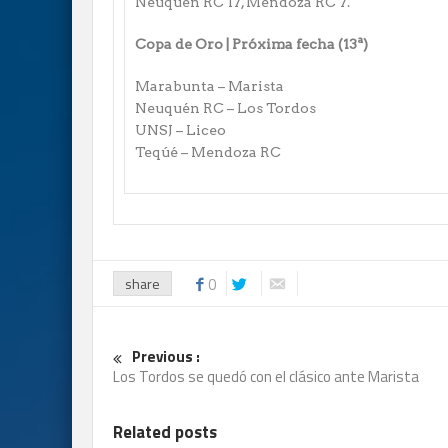
Neuquén RC 17, Mendoza RC 7.
Copa de Oro | Próxima fecha (13ª)
Marabunta – Marista
Neuquén RC – Los Tordos
UNSJ – Liceo
Teqúé – Mendoza RC
share
0
Previous :
Los Tordos se quedó con el clásico ante Marista
Related posts