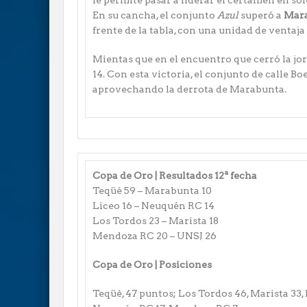
le permite pasar a liderar el certamen en so
En su cancha, el conjunto
Azul
superó a
Mar
frente de la tabla, con una unidad de ventaja
Mientas que en el encuentro que cerró la jo
14. Con esta victoria, el conjunto de calle Bo
aprovechando la derrota de Marabunta.
Copa de Oro | Resultados 12ª fecha
Teqüé 59 – Marabunta 10
Liceo 16 – Neuquén RC 14
Los Tordos 23 – Marista 18
Mendoza RC 20 – UNSJ 26
Copa de Oro | Posiciones
Teqüé, 47 puntos; Los Tordos 46, Marista 33,