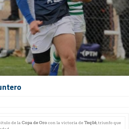
untero
pítulo de la
Copa de Oro
con la victoria de
Teqüé
, triunfo que