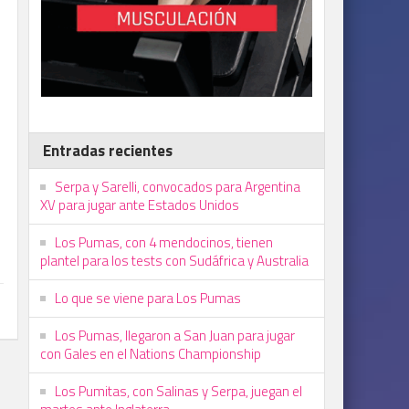
Entradas recientes
Serpa y Sarelli, convocados para Argentina
XV para jugar ante Estados Unidos
Los Pumas, con 4 mendocinos, tienen
plantel para los tests con Sudáfrica y Australia
Lo que se viene para Los Pumas
Los Pumas, llegaron a San Juan para jugar
con Gales en el Nations Championship
Los Pumitas, con Salinas y Serpa, juegan el