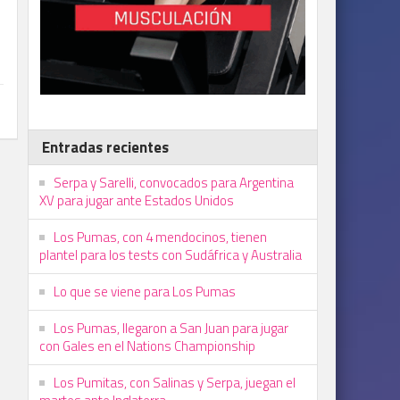
Entradas recientes
Serpa y Sarelli, convocados para Argentina
XV para jugar ante Estados Unidos
Los Pumas, con 4 mendocinos, tienen
plantel para los tests con Sudáfrica y Australia
Lo que se viene para Los Pumas
Los Pumas, llegaron a San Juan para jugar
con Gales en el Nations Championship
Los Pumitas, con Salinas y Serpa, juegan el