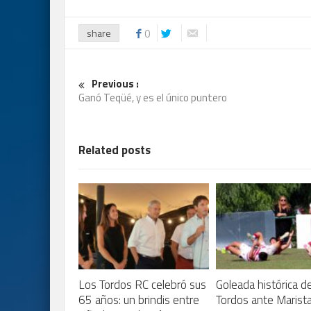
share
0
Previous :
Ganó Teqüé, y es el único puntero
Related posts
Los Tordos RC celebró sus
Goleada histórica d
65 años: un brindis entre
Tordos ante Marist